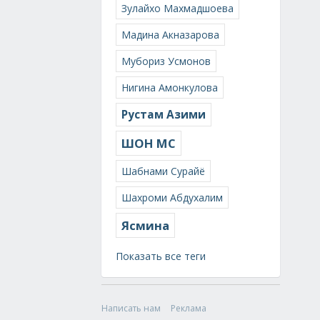
Зулайхо Махмадшоева
Мадина Акназарова
Мубориз Усмонов
Нигина Амонкулова
Рустам Азими
ШОН МС
Шабнами Сурайё
Шахроми Абдухалим
Ясмина
Показать все теги
Написать нам
Реклама