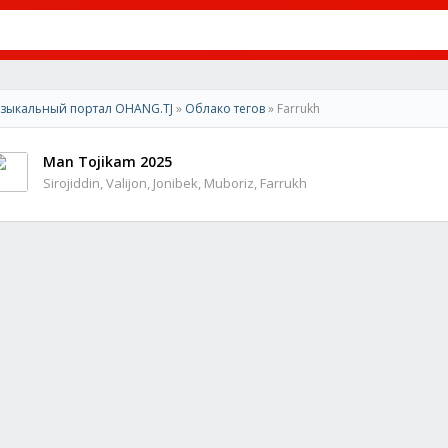
зыкальный портал OHANG.TJ
»
Облако тегов
» Farrukh
Man Tojikam 2025
Sirojiddin, Valijon, Jonibek, Muboriz, Farrukh