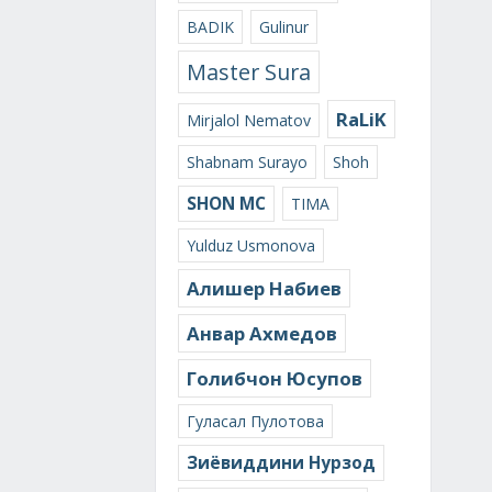
BADIK
Gulinur
Master Sura
RaLiK
Mirjalol Nematov
Shabnam Surayo
Shoh
SHON MC
TIMA
Yulduz Usmonova
Алишер Набиев
Анвар Ахмедов
Голибчон Юсупов
Гуласал Пулотова
Зиёвиддини Нурзод