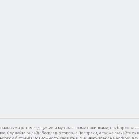
сональными рекомендациями и музыкальными новинками, подборки на лю
. Слушайте онлайн бесплатно топовые Поп треки, а так же скачайте их в 
ысоком битрейте.Возможность слушать и скачивать треки на Android, IOS (I