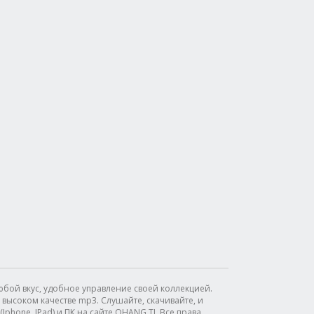
бой вкус, удобное управление своей коллекцией.
высоком качестве mp3. Слушайте, скачивайте, и
phone, IPad) и ПК на сайте OHANG.TJ. Все права