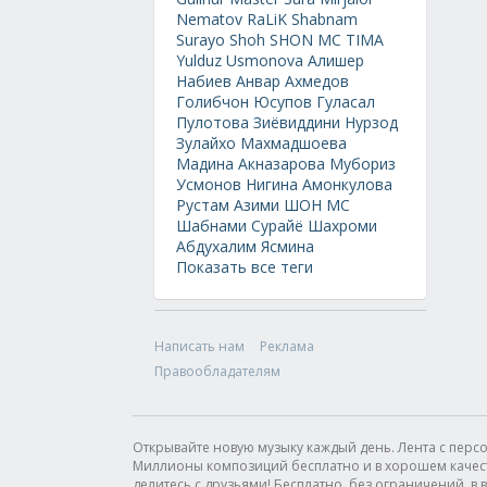
Nematov
RaLiK
Shabnam
Surayo
Shoh
SHON MC
TIMA
Yulduz Usmonova
Алишер
Набиев
Анвар Ахмедов
Голибчон Юсупов
Гуласал
Пулотова
Зиёвиддини Нурзод
Зулайхо Махмадшоева
Мадина Акназарова
Мубориз
Усмонов
Нигина Амонкулова
Рустам Азими
ШОН МС
Шабнами Сурайё
Шахроми
Абдухалим
Ясмина
Показать все теги
Написать нам
Реклама
Правообладателям
Открывайте новую музыку каждый день. Лента с пер
Миллионы композиций бесплатно и в хорошем качестве
делитесь с друзьями! Бесплатно, без ограничений, в в