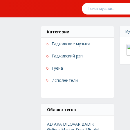
Категории
Му
Таджикские музыка
Таджикский рэп
Туёна
Исполнители
Облако тегов
AD AKA DILOVAR
BADIK
Gulinur
Master Sura
Mirjalol