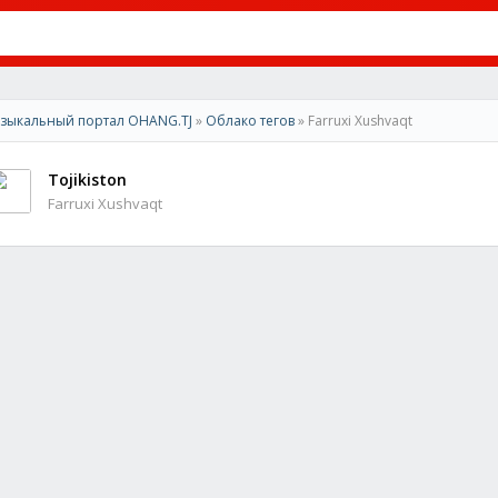
зыкальный портал OHANG.TJ
»
Облако тегов
» Farruxi Xushvaqt
Tojikiston
Farruxi Xushvaqt