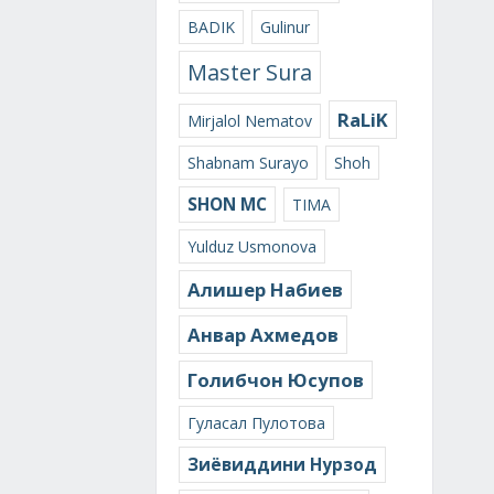
BADIK
Gulinur
Master Sura
RaLiK
Mirjalol Nematov
Shabnam Surayo
Shoh
SHON MC
TIMA
Yulduz Usmonova
Алишер Набиев
Анвар Ахмедов
Голибчон Юсупов
Гуласал Пулотова
Зиёвиддини Нурзод