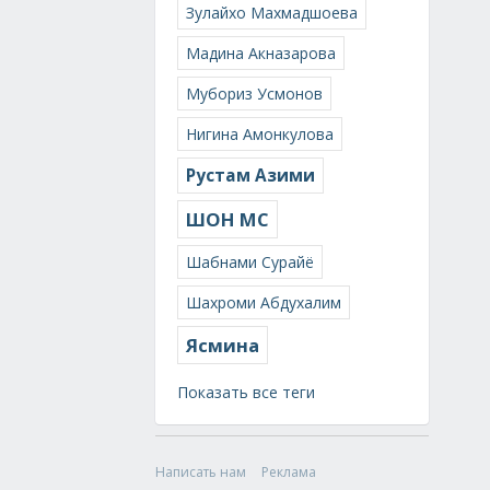
Зулайхо Махмадшоева
Мадина Акназарова
Мубориз Усмонов
Нигина Амонкулова
Рустам Азими
ШОН МС
Шабнами Сурайё
Шахроми Абдухалим
Ясмина
Показать все теги
Написать нам
Реклама