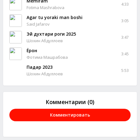
Memiram
4:33
Fotima Mashrabova
Agar tu yoraki man boshi
3:05
Said Jafarov
Эй духтари роги 2025
3:47
Шохин Абдуллоев
Ёрон
3:45
Фотима Машрабова
Падар 2023
5:53
Шохин Абдуллоев
Комментарии (0)
Комментировать