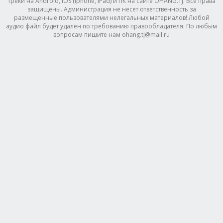
треки на Android, IOS (Iphone, IPad) и ПК на сайте OHANG.TJ. Все права
защищены. Администрация не несет ответственность за
размещенные пользователями нелегальных материалов! Любой
аудио файл будет удалён по требованию правообладателя. По любым
вопросам пишите нам ohang.tj@mail.ru