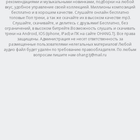
рекомендациями и музыкальными новинками, подборки на любой
вкус, удобное управление своей коллекцией. Миллионы композиций
бесплатно и в хорошем качестве. Слушайте онлайн бесплатно
топовые Поп треки, а так же скачайте их в высоком качестве mp3.
Слушайте, скачивайте, и делитесь с друзьями! Бесплатно, без
ограничений, в высоком битрейте.Возможность слушать и скачивать
треки на Android, IOS (Iphone, IPad) и ПК на сайте OHANG.TJ. Все права
защищены. Администрация не несет ответственность за
размещенные пользователями нелегальных материалов! Любой
аудио файл будет удалён по требованию правообладателя. По любым
вопросам пишите нам ohang.tj@mail.ru