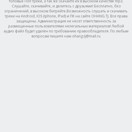
топовые Поп треки, а так же скачайте их в высоком качестве mp3.
Слушайте, скачивайте, и делитесь с друзьями! Бесплатно, без
ограничений, в высоком битрейте.Возможность слушать и скачивать
треки на Android, IOS (Iphone, IPad) и ПК на сайте OHANG.TJ. Все права
защищены. Администрация не несет ответственность за
размещенные пользователями нелегальных материалов! Любой
аудио файл будет удалён по требованию правообладателя. По любым
вопросам пишите нам ohang.tj@mail.ru