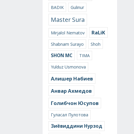
BADIK
Gulinur
Master Sura
RaLiK
Mirjalol Nematov
Shabnam Surayo
Shoh
SHON MC
TIMA
Yulduz Usmonova
Алишер Набиев
Анвар Ахмедов
Голибчон Юсупов
Гуласал Пулотова
Зиёвиддини Нурзод