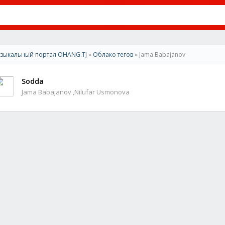
зыкальный портал OHANG.TJ
»
Облако тегов
» Jama Babajanov
Sodda
Jama Babajanov ,Nilufar Usmonova