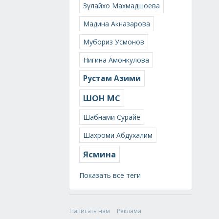
Зулайхо Махмадшоева
Мадина Акназарова
Мубориз Усмонов
Нигина Амонкулова
Рустам Азими
ШОН МС
Шабнами Сурайё
Шахроми Абдухалим
Ясмина
Показать все теги
Написать нам
Реклама