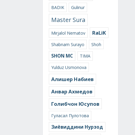
BADIK
Gulinur
Master Sura
RaLiK
Mirjalol Nematov
Shabnam Surayo
Shoh
SHON MC
TIMA
Yulduz Usmonova
Алишер Набиев
Анвар Ахмедов
Голибчон Юсупов
Гуласал Пулотова
Зиёвиддини Нурзод