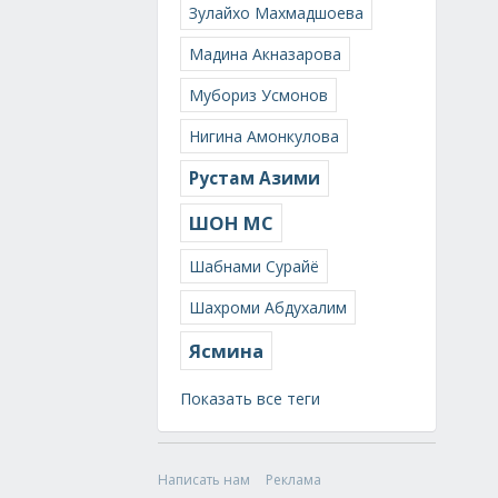
Зулайхо Махмадшоева
Мадина Акназарова
Мубориз Усмонов
Нигина Амонкулова
Рустам Азими
ШОН МС
Шабнами Сурайё
Шахроми Абдухалим
Ясмина
Показать все теги
Написать нам
Реклама