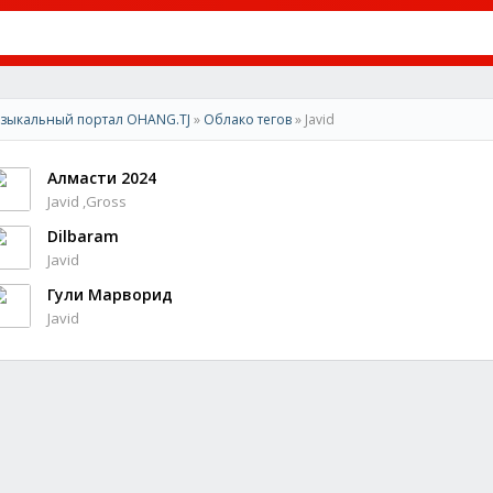
зыкальный портал OHANG.TJ
»
Облако тегов
» Javid
Алмасти 2024
Javid ,Gross
Dilbaram
Javid
Гули Марворид
Javid