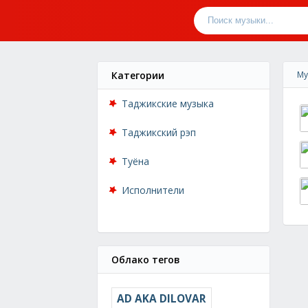
Категории
Му
Таджикские музыка
Таджикский рэп
Туёна
Исполнители
Облако тегов
AD AKA DILOVAR