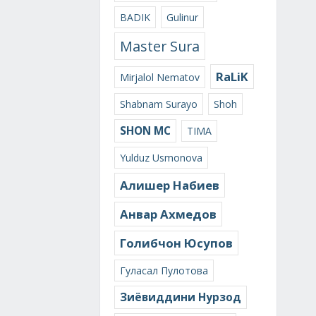
BADIK
Gulinur
Master Sura
RaLiK
Mirjalol Nematov
Shabnam Surayo
Shoh
SHON MC
TIMA
Yulduz Usmonova
Алишер Набиев
Анвар Ахмедов
Голибчон Юсупов
Гуласал Пулотова
Зиёвиддини Нурзод