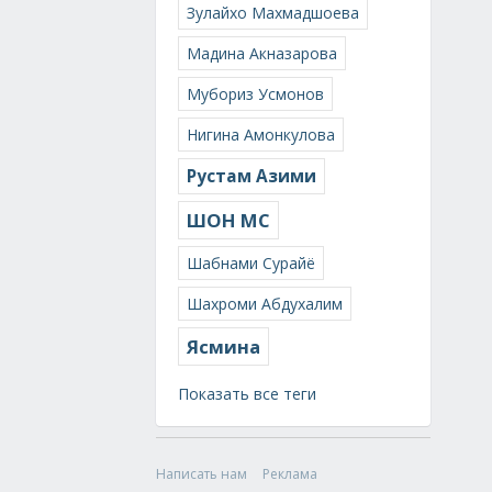
Зулайхо Махмадшоева
Мадина Акназарова
Мубориз Усмонов
Нигина Амонкулова
Рустам Азими
ШОН МС
Шабнами Сурайё
Шахроми Абдухалим
Ясмина
Показать все теги
Написать нам
Реклама