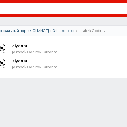
зыкальный портал OHANG.TJ
»
Облако тегов
» Jorabek Qodirov
Xiyonat
Jo'rabek Qodirov - Xiyonat
Xiyonat
Jo'rabek Qodirov - Xiyonat