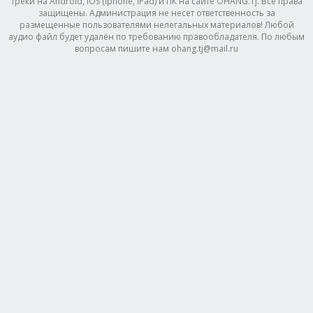
треки на Android, IOS (Iphone, IPad) и ПК на сайте OHANG.TJ. Все права
защищены. Администрация не несет ответственность за
размещенные пользователями нелегальных материалов! Любой
аудио файл будет удалён по требованию правообладателя. По любым
вопросам пишите нам ohang.tj@mail.ru