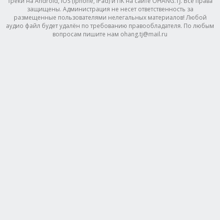
треки на Android, IOS (Iphone, IPad) и ПК на сайте OHANG.TJ. Все права
защищены. Администрация не несет ответственность за
размещенные пользователями нелегальных материалов! Любой
аудио файл будет удалён по требованию правообладателя. По любым
вопросам пишите нам ohang.tj@mail.ru