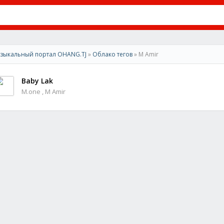
зыкальный портал OHANG.TJ
»
Облако тегов
» M Amir
Baby Lak
M.one , M Amir