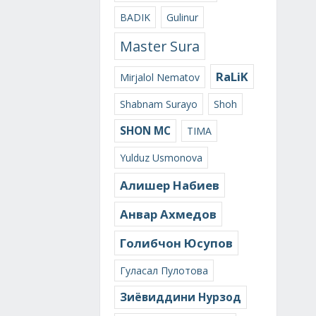
BADIK
Gulinur
Master Sura
RaLiK
Mirjalol Nematov
Shabnam Surayo
Shoh
SHON MC
TIMA
Yulduz Usmonova
Алишер Набиев
Анвар Ахмедов
Голибчон Юсупов
Гуласал Пулотова
Зиёвиддини Нурзод