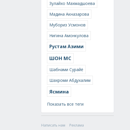
Зулайхо Махмадшоева
Мадина Акназарова
Мубориз Усмонов
Нигина Амонкулова
Рустам Азими
ШОН МС
Шабнами Сурайё
Шахроми Абдухалим
Ясмина
Показать все теги
Написать нам
Реклама