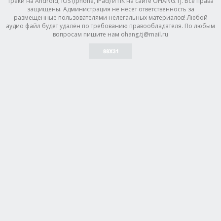
треки на Android, IOS (Iphone, IPad) и ПК на сайте OHANG.TJ. Все права
защищены. Администрация не несет ответственность за
размещенные пользователями нелегальных материалов! Любой
аудио файл будет удалён по требованию правообладателя. По любым
вопросам пишите нам ohang.tj@mail.ru