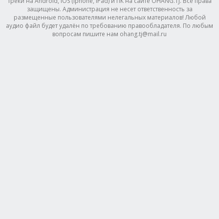
треки на Android, IOS (Iphone, IPad) и ПК на сайте OHANG.TJ. Все права
защищены. Администрация не несет ответственность за
размещенные пользователями нелегальных материалов! Любой
аудио файл будет удалён по требованию правообладателя. По любым
вопросам пишите нам ohang.tj@mail.ru