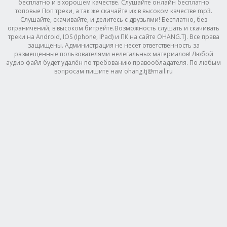
бесплатно и в хорошем качестве. Слушайте онлайн бесплатно
топовые Поп треки, а так же скачайте их в высоком качестве mp3.
Слушайте, скачивайте, и делитесь с друзьями! Бесплатно, без
ограничений, в высоком битрейте.Возможность слушать и скачивать
треки на Android, IOS (Iphone, IPad) и ПК на сайте OHANG.TJ. Все права
защищены. Администрация не несет ответственность за
размещенные пользователями нелегальных материалов! Любой
аудио файл будет удалён по требованию правообладателя. По любым
вопросам пишите нам ohang.tj@mail.ru