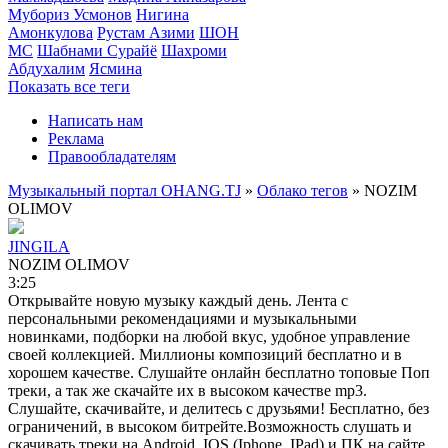
Мубориз Усмонов
Нигина
Амонкулова
Рустам Азими
ШОН
МС
Шабнами Сурайё
Шахроми
Абдухалим
Ясмина
Показать все теги
Написать нам
Реклама
Правообладателям
Музыкальный портал OHANG.TJ
»
Облако тегов
» NOZIM
OLIMOV
JINGILA
NOZIM OLIMOV
3:25
Открывайте новую музыку каждый день. Лента с
персональными рекомендациями и музыкальными
новинками, подборки на любой вкус, удобное управление
своей коллекцией. Миллионы композиций бесплатно и в
хорошем качестве. Слушайте онлайн бесплатно топовые Поп
треки, а так же скачайте их в высоком качестве mp3.
Слушайте, скачивайте, и делитесь с друзьями! Бесплатно, без
ограничений, в высоком битрейте.Возможность слушать и
скачивать треки на Android, IOS (Iphone, IPad) и ПК на сайте