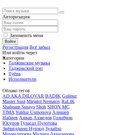
Авторизация
Запомнить меня
Войти
Регистрация
Всё забыл
Или войти через
Категории
Таджикские музыка
Таджикский рэп
Туёна
Исполнители
Облако тегов
AD AKA DILOVAR
BADIK
Gulinur
Master Sura
Mirjalol Nematov
RaLiK
Shabnam Surayo
Shoh
SHON MC
TIMA
Yulduz Usmonova
Алишер
Набиев
Анвар Ахмедов
Голибчон
Юсупов
Гуласал Пулотова
Зиёвиддини Нурзод
Зулайхо
Махмадшоева
Мадина Акназарова