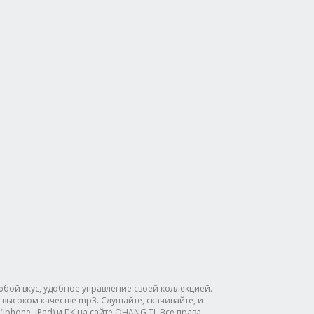
бой вкус, удобное управление своей коллекцией.
высоком качестве mp3. Слушайте, скачивайте, и
phone, IPad) и ПК на сайте OHANG.TJ. Все права