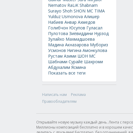
Nematov
RaLiK
Shabnam
Surayo
Shoh
SHON MC
TIMA
Yulduz Usmonova
Алишер
Набиев
Анвар Ахмедов
Голибчон Юсупов
Гуласал
Пулотова
Зиёвиддини Нурзод
Зулайхо Махмадшоева
Мадина Акназарова
Мубориз
Усмонов
Нигина Амонкулова
Рустам Азими
ШОН МС
Шабнами Сурайё
Шахроми
Абдухалим
Ясмина
Показать все теги
Написать нам
Реклама
Правообладателям
Открывайте новую музыку каждый день. Лента с пер
Миллионы композиций бесплатно и в хорошем качестве
делитесь с друзьями! Бесплатно, без ограничений, в в