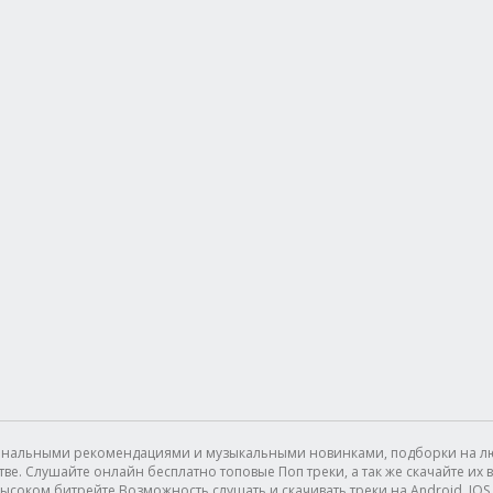
сональными рекомендациями и музыкальными новинками, подборки на лю
. Слушайте онлайн бесплатно топовые Поп треки, а так же скачайте их в 
ысоком битрейте.Возможность слушать и скачивать треки на Android, IOS (I