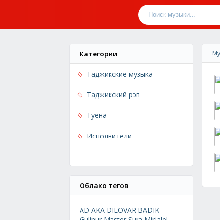
Категории
Му
Таджикские музыка
Таджикский рэп
Туёна
Исполнители
Облако тегов
AD AKA DILOVAR
BADIK
Gulinur
Master Sura
Mirjalol