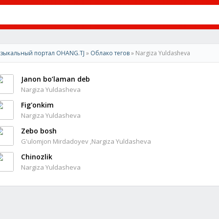
зыкальный портал OHANG.TJ
»
Облако тегов
» Nargiza Yuldasheva
Janon bo’laman deb
Nargiza Yuldasheva
Fig'onkim
Nargiza Yuldasheva
Zebo bosh
G'ulomjon Mirdadoyev ,Nargiza Yuldasheva
Chinozlik
Nargiza Yuldasheva