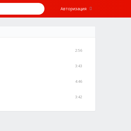
Авторизация
2:56
3:43
4:46
3:42