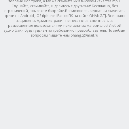
топовые Поп треки, а так же скачайте их в высоком качестве mp3.
Слушайте, скачивайте, и делитесь с друзьями! Бесплатно, без
ограничений, в высоком битрейте.Возможность слушать и скачивать
треки на Android, IOS (Iphone, IPad) и ПК на сайте OHANG.TJ. Все права
защищены. Администрация не несет ответственность за
размещенные пользователями нелегальных материалов! Любой
аудио файл будет удалён по требованию правообладателя. По любым
вопросам пишите нам ohang.tj@mail.ru