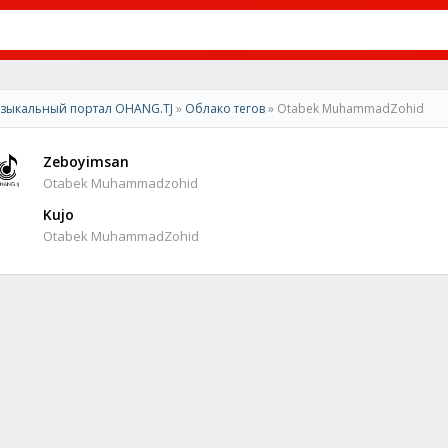
зыкальный портал OHANG.TJ
»
Облако тегов
» Otabek MuhammadZohid
Zeboyimsan
Otabek Muhammadzohid
Kujo
Otabek MuhammadZohid