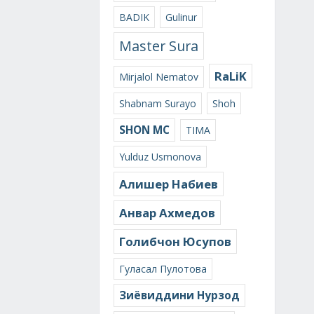
BADIK
Gulinur
Master Sura
RaLiK
Mirjalol Nematov
Shabnam Surayo
Shoh
SHON MC
TIMA
Yulduz Usmonova
Алишер Набиев
Анвар Ахмедов
Голибчон Юсупов
Гуласал Пулотова
Зиёвиддини Нурзод