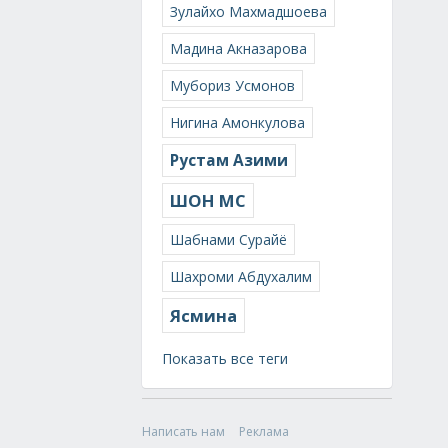
Зулайхо Махмадшоева
Мадина Акназарова
Мубориз Усмонов
Нигина Амонкулова
Рустам Азими
ШОН МС
Шабнами Сурайё
Шахроми Абдухалим
Ясмина
Показать все теги
Написать нам
Реклама