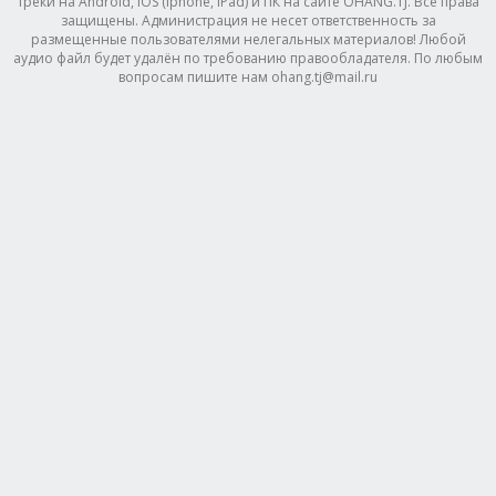
треки на Android, IOS (Iphone, IPad) и ПК на сайте OHANG.TJ. Все права
защищены. Администрация не несет ответственность за
размещенные пользователями нелегальных материалов! Любой
аудио файл будет удалён по требованию правообладателя. По любым
вопросам пишите нам ohang.tj@mail.ru