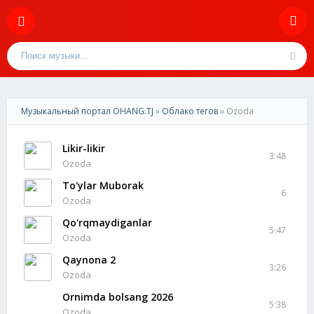
Музыкальный портал OHANG.TJ
»
Облако тегов
» Ozoda
Likir-likir
3:48
Ozoda
To'ylar Muborak
6
Ozoda
Qo'rqmaydiganlar
5:47
Ozoda
Qaynona 2
3:26
Ozoda
Ornimda bolsang 2026
5:38
Ozoda