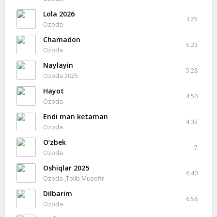
Lola 2026
3:25
Ozoda
Chamadon
5:23
Ozoda
Naylayin
5:28
Ozoda 2025
Hayot
4:50
Ozoda
Endi man ketaman
4:35
Ozoda
O’zbek
7
Ozoda
Oshiqlar 2025
6:40
Ozoda ,Tolib Musofir
Dilbarim
6:58
Ozoda