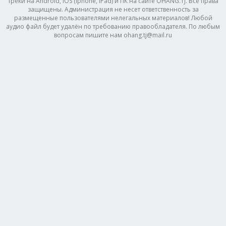
треки на Android, IOS (Iphone, IPad) и ПК на сайте OHANG.TJ. Все права
защищены. Администрация не несет ответственность за
размещенные пользователями нелегальных материалов! Любой
аудио файл будет удалён по требованию правообладателя. По любым
вопросам пишите нам ohang.tj@mail.ru