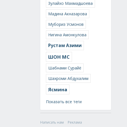
Зулайхо Махмадшоева
Мадина Акназарова
Мубориз Усмонов
Нигина Амонкулова
Рустам Азими
ШОН МС
Шабнами Сурайё
Шахроми Абдухалим
Ясмина
Показать все теги
Написать нам
Реклама