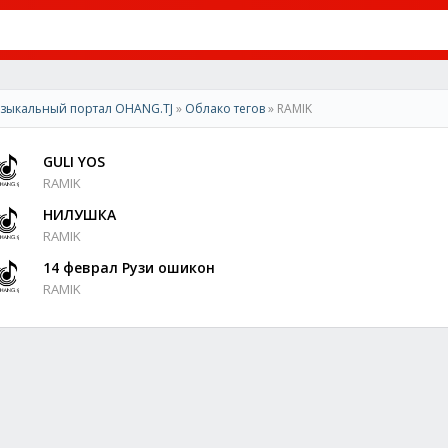
зыкальный портал OHANG.TJ
»
Облако тегов
» RAMIK
GULI YOS
RAMIK
НИЛУШКА
RAMIK
14 феврал Рузи ошикон
RAMIK