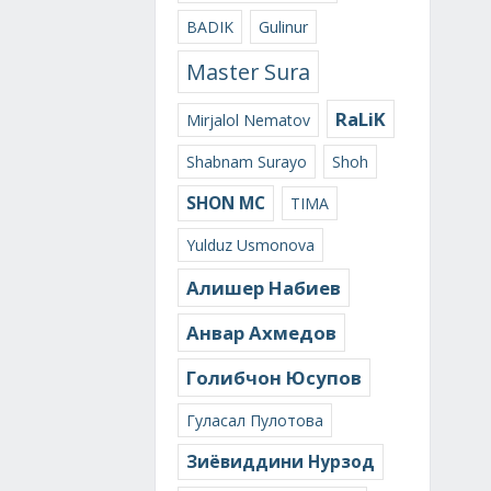
BADIK
Gulinur
Master Sura
RaLiK
Mirjalol Nematov
Shabnam Surayo
Shoh
SHON MC
TIMA
Yulduz Usmonova
Алишер Набиев
Анвар Ахмедов
Голибчон Юсупов
Гуласал Пулотова
Зиёвиддини Нурзод