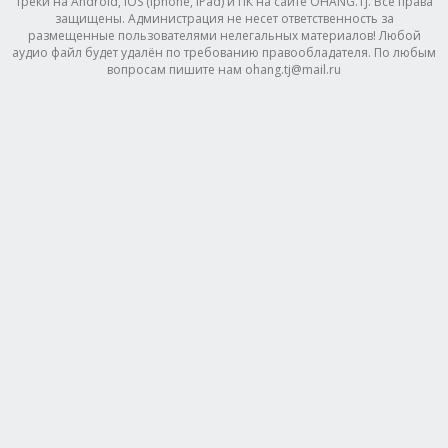
треки на Android, IOS (Iphone, IPad) и ПК на сайте OHANG.TJ. Все права
защищены. Администрация не несет ответственность за
размещенные пользователями нелегальных материалов! Любой
аудио файл будет удалён по требованию правообладателя. По любым
вопросам пишите нам ohang.tj@mail.ru