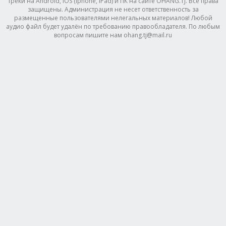
треки на Android, IOS (Iphone, IPad) и ПК на сайте OHANG.TJ. Все права
защищены. Администрация не несет ответственность за
размещенные пользователями нелегальных материалов! Любой
аудио файл будет удалён по требованию правообладателя. По любым
вопросам пишите нам ohang.tj@mail.ru