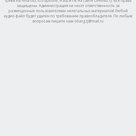
треки на Android, IOS (Iphone, IPad) и ПК на сайте OHANG.TJ. Все права
защищены. Администрация не несет ответственность за
размещенные пользователями нелегальных материалов! Любой
аудио файл будет удалён по требованию правообладателя. По любым
вопросам пишите нам ohang.tj@mail.ru