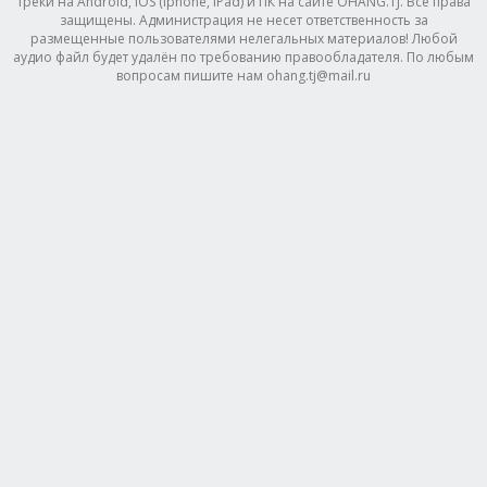
треки на Android, IOS (Iphone, IPad) и ПК на сайте OHANG.TJ. Все права
защищены. Администрация не несет ответственность за
размещенные пользователями нелегальных материалов! Любой
аудио файл будет удалён по требованию правообладателя. По любым
вопросам пишите нам ohang.tj@mail.ru