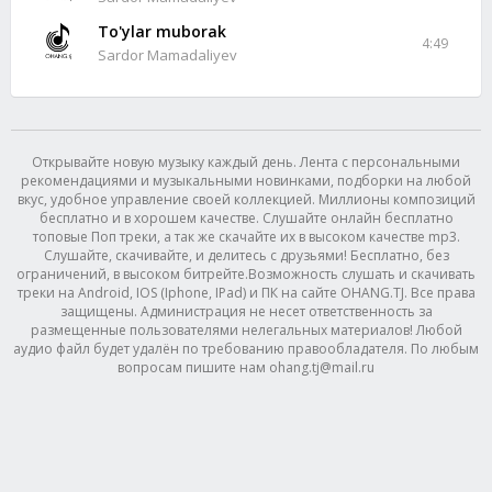
To'ylar muborak
4:49
Sardor Mamadaliyev
Открывайте новую музыку каждый день. Лента с персональными
рекомендациями и музыкальными новинками, подборки на любой
вкус, удобное управление своей коллекцией. Миллионы композиций
бесплатно и в хорошем качестве. Слушайте онлайн бесплатно
топовые Поп треки, а так же скачайте их в высоком качестве mp3.
Слушайте, скачивайте, и делитесь с друзьями! Бесплатно, без
ограничений, в высоком битрейте.Возможность слушать и скачивать
треки на Android, IOS (Iphone, IPad) и ПК на сайте OHANG.TJ. Все права
защищены. Администрация не несет ответственность за
размещенные пользователями нелегальных материалов! Любой
аудио файл будет удалён по требованию правообладателя. По любым
вопросам пишите нам ohang.tj@mail.ru