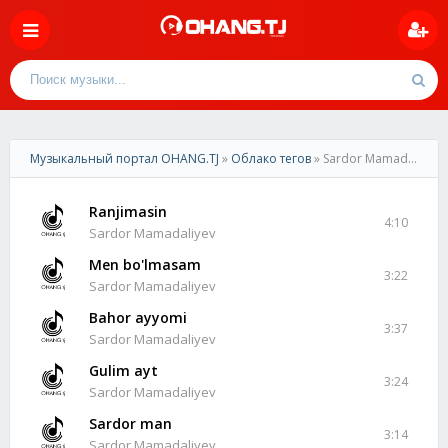
Музыкальный портал OHANG.TJ
»
Облако тегов
» Sardor Mamadaliyev
Ranjimasin
4:10
Sardor Mamadaliyev
Men bo'lmasam
3:22
Sardor Mamadaliyev
Bahor ayyomi
3:37
Sardor Mamadaliyev
Gulim ayt
3:24
Sardor Mamadaliyev
Sardor man
3:14
Sardor Mamadaliyev