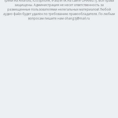
треки на Android, IOS (Iphone, IPad) и ПК на сайте OHANG.TJ. Все права
защищены. Администрация не несет ответственность за
размещенные пользователями нелегальных материалов! Любой
аудио файл будет удалён по требованию правообладателя. По любым
вопросам пишите нам ohang.tj@mail.ru