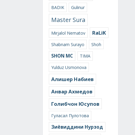
BADIK
Gulinur
Master Sura
RaLiK
Mirjalol Nematov
Shabnam Surayo
Shoh
SHON MC
TIMA
Yulduz Usmonova
Алишер Набиев
Анвар Ахмедов
Голибчон Юсупов
Гуласал Пулотова
Зиёвиддини Нурзод