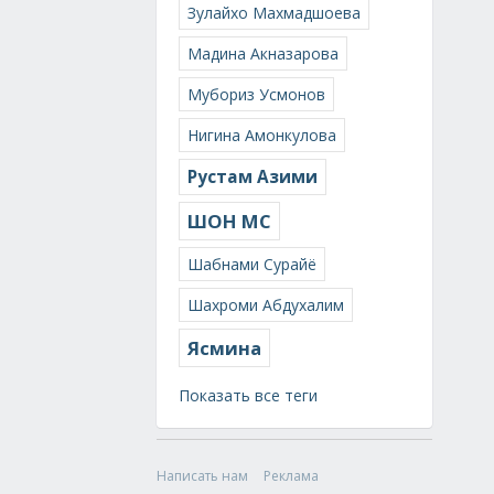
Зулайхо Махмадшоева
Мадина Акназарова
Мубориз Усмонов
Нигина Амонкулова
Рустам Азими
ШОН МС
Шабнами Сурайё
Шахроми Абдухалим
Ясмина
Показать все теги
Написать нам
Реклама