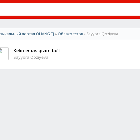
зыкальный портал OHANG.TJ
»
Облако тегов
» Sayyora Qoziyeva
Kelin emas qizim bo’l
Sayyora Qoziyeva