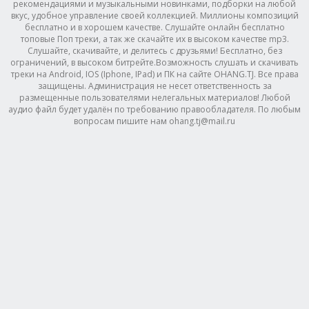
рекомендациями и музыкальными новинками, подборки на любой
вкус, удобное управление своей коллекцией. Миллионы композиций
бесплатно и в хорошем качестве. Слушайте онлайн бесплатно
топовые Поп треки, а так же скачайте их в высоком качестве mp3.
Слушайте, скачивайте, и делитесь с друзьями! Бесплатно, без
ограничений, в высоком битрейте.Возможность слушать и скачивать
треки на Android, IOS (Iphone, IPad) и ПК на сайте OHANG.TJ. Все права
защищены. Администрация не несет ответственность за
размещенные пользователями нелегальных материалов! Любой
аудио файл будет удалён по требованию правообладателя. По любым
вопросам пишите нам ohang.tj@mail.ru