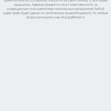
треки на Android, IOS (Iphone, IPad) и ПК на сайте OHANG.TJ. Все права
защищены. Администрация не несет ответственность за
размещенные пользователями нелегальных материалов! Любой
аудио файл будет удалён по требованию правообладателя. По любым
вопросам пишите нам ohang.tj@mail.ru