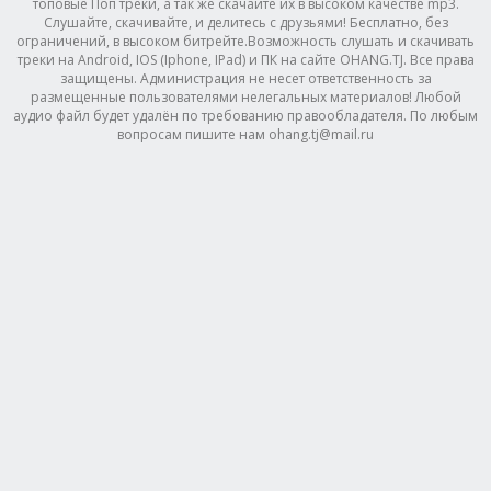
топовые Поп треки, а так же скачайте их в высоком качестве mp3.
Слушайте, скачивайте, и делитесь с друзьями! Бесплатно, без
ограничений, в высоком битрейте.Возможность слушать и скачивать
треки на Android, IOS (Iphone, IPad) и ПК на сайте OHANG.TJ. Все права
защищены. Администрация не несет ответственность за
размещенные пользователями нелегальных материалов! Любой
аудио файл будет удалён по требованию правообладателя. По любым
вопросам пишите нам ohang.tj@mail.ru