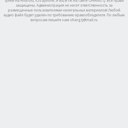
треки на Android, IOS (Iphone, IPad) и ПК на сайте OHANG.TJ. Все права
защищены. Администрация не несет ответственность за
размещенные пользователями нелегальных материалов! Любой
аудио файл будет удалён по требованию правообладателя. По любым
вопросам пишите нам ohang.tj@mail.ru