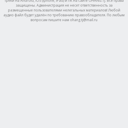
треки на Android, IOS (Iphone, IPad) и ПК на сайте OHANG.TJ. Все права
защищены. Администрация не несет ответственность за
размещенные пользователями нелегальных материалов! Любой
аудио файл будет удалён по требованию правообладателя. По любым
вопросам пишите нам ohang.tj@mail.ru