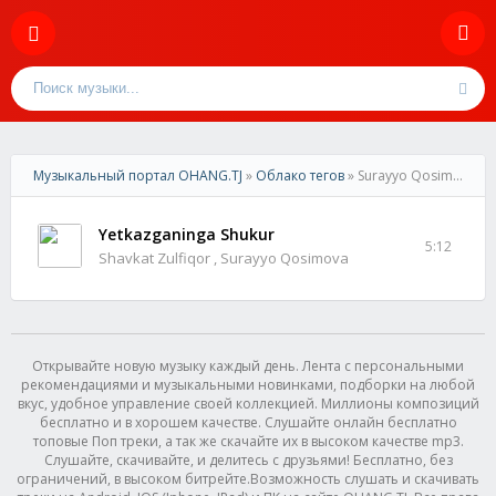
Музыкальный портал OHANG.TJ
»
Облако тегов
» Surayyo Qosimova
Yetkazganinga Shukur
5:12
Shavkat Zulfiqor , Surayyo Qosimova
Открывайте новую музыку каждый день. Лента с персональными
рекомендациями и музыкальными новинками, подборки на любой
вкус, удобное управление своей коллекцией. Миллионы композиций
бесплатно и в хорошем качестве. Слушайте онлайн бесплатно
топовые Поп треки, а так же скачайте их в высоком качестве mp3.
Слушайте, скачивайте, и делитесь с друзьями! Бесплатно, без
ограничений, в высоком битрейте.Возможность слушать и скачивать