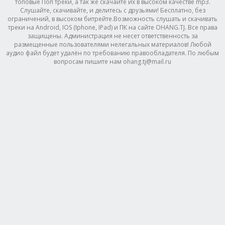
топовые Поп треки, а так же скачайте их в высоком качестве mp3.
Слушайте, скачивайте, и делитесь с друзьями! Бесплатно, без
ограничений, в высоком битрейте.Возможность слушать и скачивать
треки на Android, IOS (Iphone, IPad) и ПК на сайте OHANG.TJ. Все права
защищены. Администрация не несет ответственность за
размещенные пользователями нелегальных материалов! Любой
аудио файл будет удалён по требованию правообладателя. По любым
вопросам пишите нам ohang.tj@mail.ru