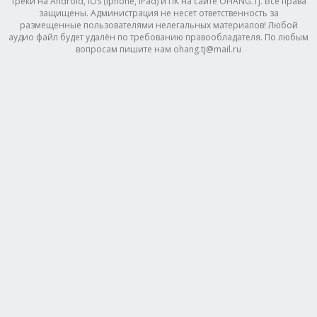
треки на Android, IOS (Iphone, IPad) и ПК на сайте OHANG.TJ. Все права
защищены. Администрация не несет ответственность за
размещенные пользователями нелегальных материалов! Любой
аудио файл будет удалён по требованию правообладателя. По любым
вопросам пишите нам ohang.tj@mail.ru