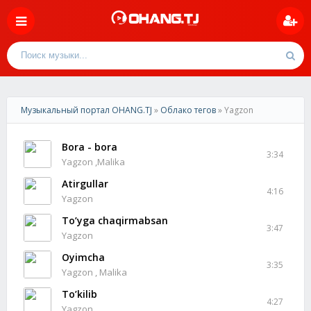
Музыкальный портал OHANG.TJ
»
Облако тегов
» Yagzon
Bora - bora
3:34
Yagzon ,Malika
Atirgullar
4:16
Yagzon
To’yga chaqirmabsan
3:47
Yagzon
Oyimcha
3:35
Yagzon , Malika
To’kilib
4:27
Yagzon