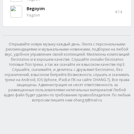
Begoyim
4:14
Yagzon
Открывайте новую музыку каждый день. Лента с персональными
рекомендациями и музыкальными новинками, подборки на любой
вкус, удобное управление своей коллекцией. Миллионы композиций
бесплатно и в хорошем качестве. Слушайте онлайн бесплатно
топовые Поп треки, а так же скачайте их в высоком качестве mp3.
Слушайте, скачивайте, и делитесь с друзьями! Бесплатно, без
ограничений, в высоком битрейте.Возможность слушать и скачивать
треки на Android, IOS (Iphone, IPad) и ПК на сайте OHANG.TJ. Все права
защищены. Администрация не несет ответственность за
размещенные пользователями нелегальных материалов! Любой
аудио файл будет удалён по требованию правообладателя. По любым
вопросам пишите нам ohang.tj@mail.ru