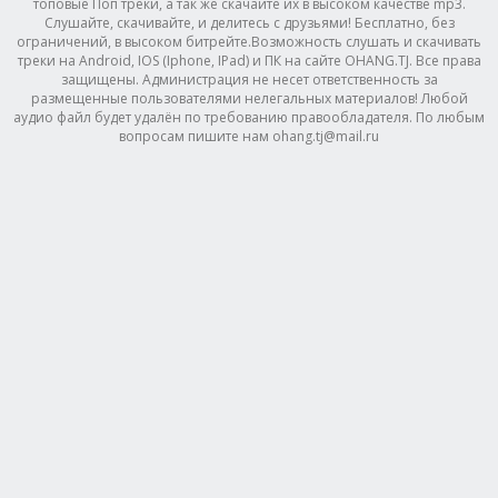
топовые Поп треки, а так же скачайте их в высоком качестве mp3.
Слушайте, скачивайте, и делитесь с друзьями! Бесплатно, без
ограничений, в высоком битрейте.Возможность слушать и скачивать
треки на Android, IOS (Iphone, IPad) и ПК на сайте OHANG.TJ. Все права
защищены. Администрация не несет ответственность за
размещенные пользователями нелегальных материалов! Любой
аудио файл будет удалён по требованию правообладателя. По любым
вопросам пишите нам ohang.tj@mail.ru