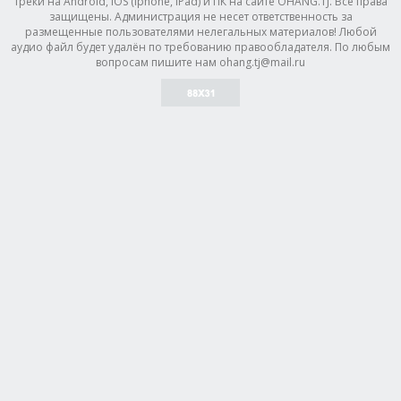
треки на Android, IOS (Iphone, IPad) и ПК на сайте OHANG.TJ. Все права
защищены. Администрация не несет ответственность за
размещенные пользователями нелегальных материалов! Любой
аудио файл будет удалён по требованию правообладателя. По любым
вопросам пишите нам ohang.tj@mail.ru