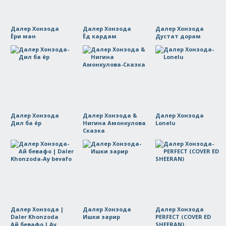
Далер Хонзода
Далер Хонзода
Далер Хонзода
Ёри ман
Ёд кардам
Дустат дорам
Далер Хонзода
Далер Хонзода &
Далер Хонзода
Дил ба ёр
Нигина Амонкулова
Lonelu
Сказка
Далер Хонзода |
Далер Хонзода
Далер Хонзода
Daler Khonzoda
Ишки зарир
PERFECT (COVER ED
Ай бевафо | Ay
SHEERAN)