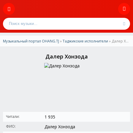
Музыкальный портал OHANG.TJ
»
Таджикские исполнители
» Далер Хонзода
Далер Хонзода
Читали:
1 935
ФИО:
Далер Хонзода