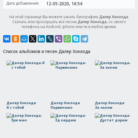
Дата добавления:
12-05-2020, 16:54
На этой странице Вы можете узнать биографию
Далер Хонзода
.
Скачать или прослушать все песни
Далер Хонзода
, со своего
телефона на Android, iphone или пк в любое время.
Список альбомов и песен Далер Хонзода
Далер Хонзода
Далер Хонзода
Далер Хонзода
Я с тобой
Парвинамо
За окном