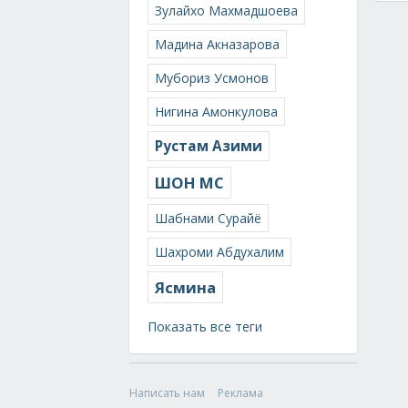
Зулайхо Махмадшоева
Мадина Акназарова
Мубориз Усмонов
Нигина Амонкулова
Рустам Азими
ШОН МС
Шабнами Сурайё
Шахроми Абдухалим
Ясмина
Показать все теги
Написать нам
Реклама