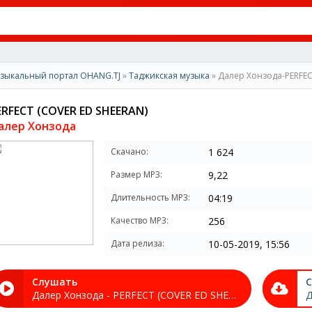
зыкальный портал OHANG.TJ
»
Таджикская музыка
» Далер Хонзода-PERFEC
ERFECT (COVER ED SHEERAN)
алер Хонзода
Скачано:
1 624
Размер MP3:
9,22
Длительность MP3:
04:19
Качество MP3:
256
Дата релиза:
10-05-2019, 15:56
Слушать
С
Далер Хонзода - PERFECT (COVER ED SHEERAN)