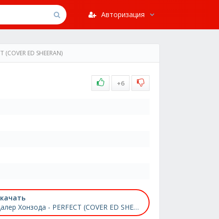
Авторизация
T (COVER ED SHEERAN)
+6
качать
Далер Хонзода - PERFECT (COVER ED SHEERAN)