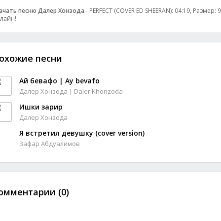
ачать песню Далер Хонзода
- PERFECT (COVER ED SHEERAN): 04:19, Размер: 
лайн!
охожие песни
Ай бевафо | Ay bevafo
Далер Хонзода | Daler Khonzoda
Ишки зарир
Далер Хонзода
Я встретил девушку (cover version)
Зафар Абдуалимов
омментарии (0)