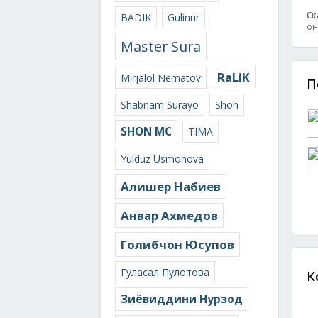
Ск
BADIK
Gulinur
он
Master Sura
RaLiK
Mirjalol Nematov
П
Shabnam Surayo
Shoh
SHON MC
TIMA
Yulduz Usmonova
Алишер Набиев
Анвар Ахмедов
Голибчон Юсупов
Гуласал Пулотова
К
Зиёвиддини Нурзод