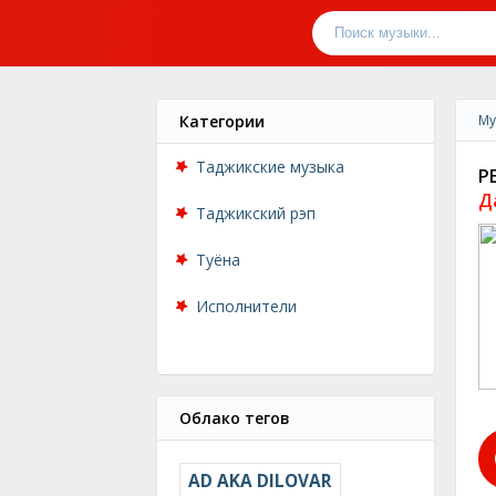
Категории
Му
Таджикские музыка
P
Д
Таджикский рэп
Туёна
Исполнители
Облако тегов
AD AKA DILOVAR