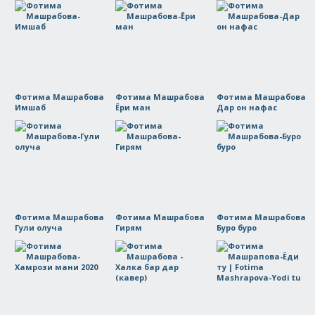
Фотима Машрабова
Фотима Машрабова
Фотима Машрабова
Имшаб
Ёри ман
Дар он нафас
Фотима Машрабова
Фотима Машрабова
Фотима Машрабова
Гули олуча
Гирям
Буро буро