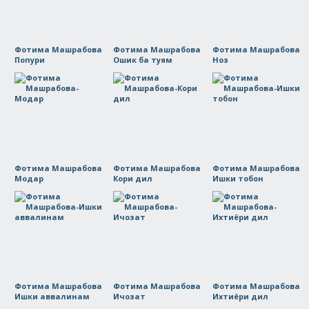
Фотима Машрабова
Фотима Машрабова
Фотима Машрабова
Попури
Ошик ба туям
Ноз
Фотима Машрабова
Фотима Машрабова
Фотима Машрабова
Модар
Кори дил
Ишки тобон
Фотима Машрабова
Фотима Машрабова
Фотима Машрабова
Ишки аввалинам
Ичозат
Ихтиёри дил