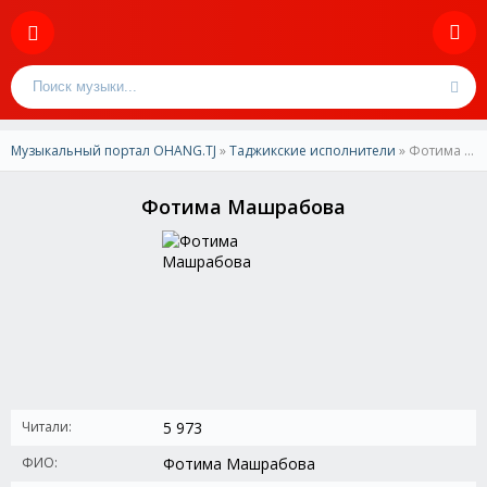
Музыкальный портал OHANG.TJ
»
Таджикские исполнители
» Фотима Машрабова
Фотима Машрабова
Читали:
5 973
ФИО:
Фотима Машрабова