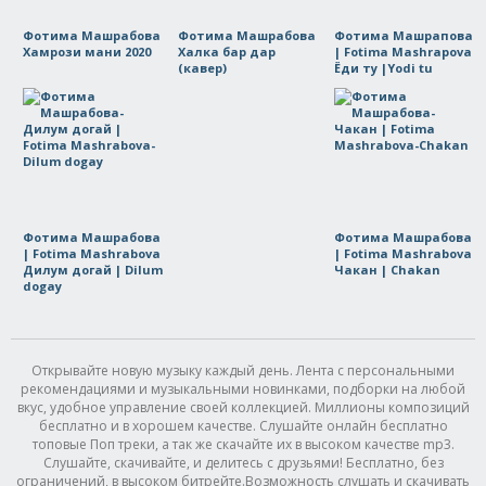
Фотима Машрабова
Фотима Машрабова
Фотима Машрапова
Хамрози мани 2020
Халка бар дар
| Fotima Mashrapova
(кавер)
Ёди ту |Yodi tu
Фотима Машрабова
Фотима Машрабова
| Fotima Mashrabova
| Fotima Mashrabova
Дилум догай | Dilum
Чакан | Chakan
dogay
Открывайте новую музыку каждый день. Лента с персональными
рекомендациями и музыкальными новинками, подборки на любой
вкус, удобное управление своей коллекцией. Миллионы композиций
бесплатно и в хорошем качестве. Слушайте онлайн бесплатно
топовые Поп треки, а так же скачайте их в высоком качестве mp3.
Слушайте, скачивайте, и делитесь с друзьями! Бесплатно, без
ограничений, в высоком битрейте.Возможность слушать и скачивать