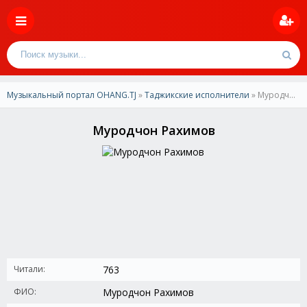
Музыкальный портал OHANG.TJ
»
Таджикские исполнители
» Муродчон Рахимов
Муродчон Рахимов
Читали:
763
ФИО:
Муродчон Рахимов