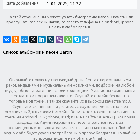
Дата добавления:
1-01-2025, 21:22
На этой странице Вы можете узнать биографию
Baron
. Скачать или
прослушать все песни
Baron
, со своего телефона на Android, iphone
или пк в любое время.
Список альбомов и песен Baron
Открывайте новую музыку каждый день. Лента с персональными
рекомендациями и музыкальными новинками, подборки на любой
вкус, удобное управление своей коллекцией. Миллионы композиций
бесплатно и в хорошем качестве. Слушайте онлайн бесплатно
топовые Поп треки, а так же скачайте их в высоком качестве mp3.
Слушайте, скачивайте, и делитесь с друзьями! Бесплатно, без
ограничений, в высоком битрейте.Возможность слушать и скачивать
треки на Android, IOS (Iphone, IPad) и ПК на сайте OHANG.TJ. Все права
защищены. Администрация не несет ответственность за
размещенные пользователями нелегальных материалов! Любой
аудио файл будет удалён по требованию правообладателя. По любым
вопросам пишите нам ohang.tj@mail.ru