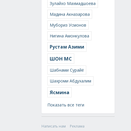
Зулайхо Махмадшоева
Мадина Акназарова
Мубориз Усмонов
Нигина Амонкулова
Рустам Азими
ШОН МС
Шабнами Сурайё
Шахроми Абдухалим
Ясмина
Показать все теги
Написать нам
Реклама