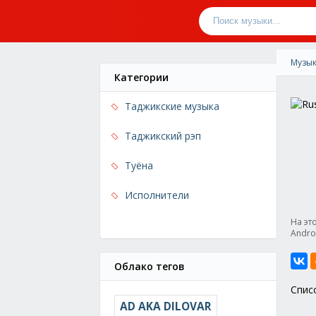
Музык
Категории
Таджикские музыка
Таджикский рэп
Туёна
Исполнители
На эт
Andro
Облако тегов
Спис
AD AKA DILOVAR