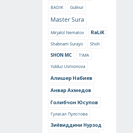
BADIK
Gulinur
Master Sura
RaLiK
Mirjalol Nematov
Shabnam Surayo
Shoh
SHON MC
TIMA
Yulduz Usmonova
Алишер Набиев
Анвар Ахмедов
Голибчон Юсупов
Гуласал Пулотова
Зиёвиддини Нурзод