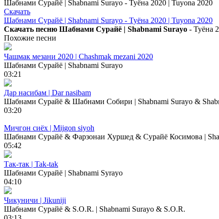
Шабнами Сурайё | Shabnami Surayo - Туёна 2020 | Tuyona 2020
Скачать
Шабнами Сурайё | Shabnami Surayo - Туёна 2020 | Tuyona 2020
Скачать песню Шабнами Сурайё | Shabnami Surayo
- Туёна 2
Похожие песни
Чашмак мезани 2020 | Chashmak mezani 2020
Шабнами Сурайё | Shabnami Surayo
03:21
Дар насибам | Dar nasibam
Шабнами Сурайё & Шабнами Собири | Shabnami Surayo & Shabn
03:20
Мичгон сиёх | Mijgon siyoh
Шабнами Сурайё & Фарзонаи Хуршед & Сурайё Косимова | Shabn
05:42
Так-так | Tak-tak
Шабнами Сурайё | Shabnami Syrayo
04:10
Чикуничи | Jikuniji
Шабнами Сурайё & S.O.R. | Shabnami Surayo & S.O.R.
03:13