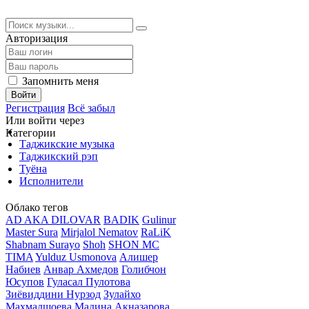
Авторизация
Запомнить меня
Войти
Регистрация
Всё забыл
Или войти через
Категории
Таджикские музыка
Таджикский рэп
Туёна
Исполнители
Облако тегов
AD AKA DILOVAR
BADIK
Gulinur
Master Sura
Mirjalol Nematov
RaLiK
Shabnam Surayo
Shoh
SHON MC
TIMA
Yulduz Usmonova
Алишер
Набиев
Анвар Ахмедов
Голибчон
Юсупов
Гуласал Пулотова
Зиёвиддини Нурзод
Зулайхо
Махмадшоева
Мадина Акназарова