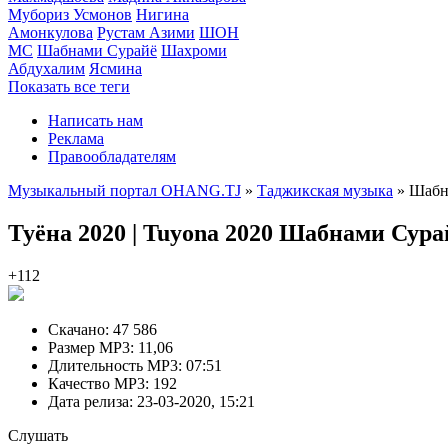
Мубориз Усмонов
Нигина
Амонкулова
Рустам Азими
ШОН
МС
Шабнами Сурайё
Шахроми
Абдухалим
Ясмина
Показать все теги
Написать нам
Реклама
Правообладателям
Музыкальный портал OHANG.TJ
»
Таджикская музыка
» Шабна
Туёна 2020 | Tuyona 2020
Шабнами Сурай
+112
Скачано:
47 586
Размер MP3:
11,06
Длительность MP3:
07:51
Качество MP3:
192
Дата релиза:
23-03-2020, 15:21
Слушать