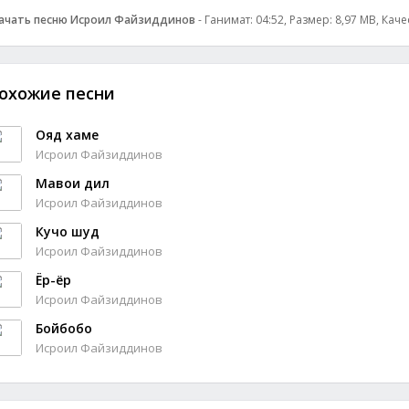
ачать песню Исроил Файзиддинов
- Ганимат: 04:52, Размер: 8,97 MB, Каче
охожие песни
Ояд хаме
Исроил Файзиддинов
Мавои дил
Исроил Файзиддинов
Кучо шуд
Исроил Файзиддинов
Ёр-ёр
Исроил Файзиддинов
Бойбобо
Исроил Файзиддинов