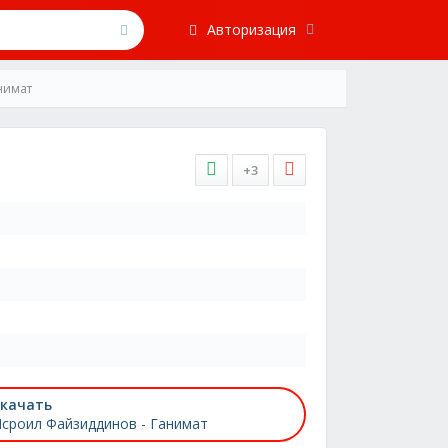
Авторизация
нимат
+3
качать
сроил Файзиддинов - Ганимат