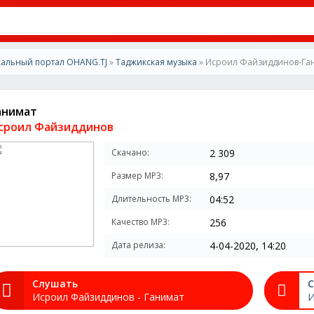
альный портал OHANG.TJ
»
Таджикская музыка
» Исроил Файзиддинов-Га
анимат
сроил Файзиддинов
Скачано:
2 309
Размер MP3:
8,97
Длительность MP3:
04:52
Качество MP3:
256
Дата релиза:
4-04-2020, 14:20
Слушать
С
Исроил Файзиддинов - Ганимат
И