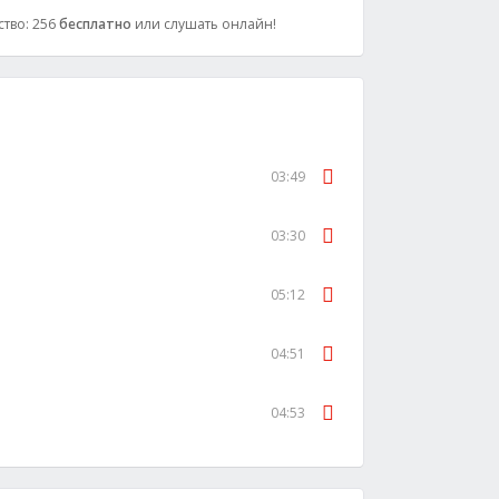
ство: 256
бесплатно
или слушать онлайн!
03:49
03:30
05:12
04:51
04:53