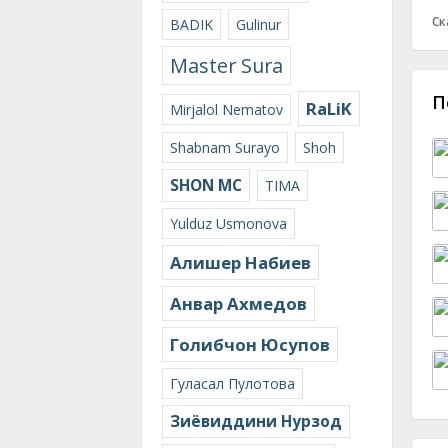
Ск
BADIK
Gulinur
Master Sura
П
RaLiK
Mirjalol Nematov
Shabnam Surayo
Shoh
SHON MC
TIMA
Yulduz Usmonova
Алишер Набиев
Анвар Ахмедов
Голибчон Юсупов
Гуласал Пулотова
Зиёвиддини Нурзод