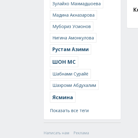
Зулайхо Махмадшоева
К
Мадина Акназарова
Мубориз Усмонов
Нигина Амонкулова
Рустам Азими
ШОН МС
Шабнами Сурайё
Шахроми Абдухалим
Ясмина
Показать все теги
Написать нам
Реклама