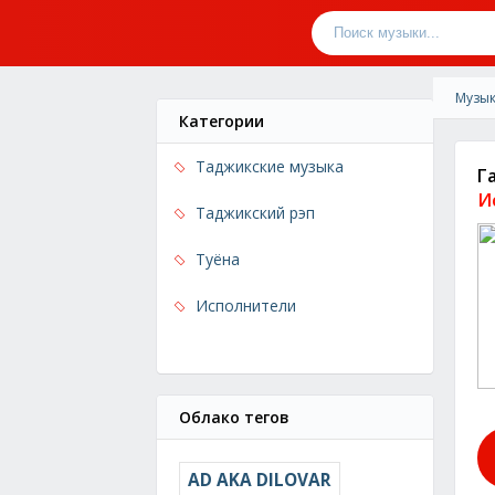
Музык
Категории
Таджикские музыка
Г
И
Таджикский рэп
Туёна
Исполнители
Облако тегов
AD AKA DILOVAR