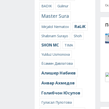
Ск
BADIK
Gulinur
Master Sura
П
RaLiK
Mirjalol Nematov
Shabnam Surayo
Shoh
SHON MC
TIMA
Yulduz Usmonova
Ёсамин Давлатова
Алишер Набиев
Анвар Ахмедов
Голибчон Юсупов
Гуласал Пулотова