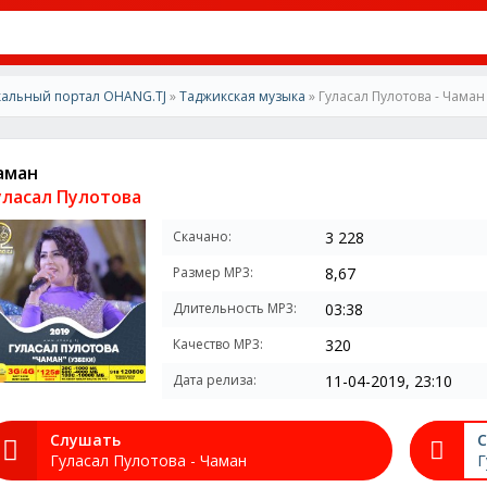
альный портал OHANG.TJ
»
Таджикская музыка
» Гуласал Пулотова - Чаман
аман
уласал Пулотова
Скачано:
3 228
Размер MP3:
8,67
Длительность MP3:
03:38
Качество MP3:
320
Дата релиза:
11-04-2019, 23:10
Слушать
С
Гуласал Пулотова - Чаман
Г