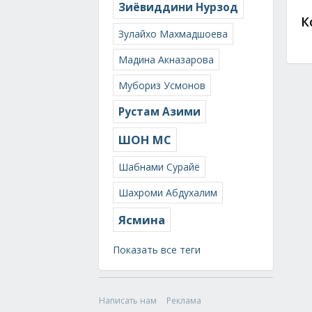
Зиёвиддини Нурзод
К
Зулайхо Махмадшоева
Мадина Акназарова
Мубориз Усмонов
Рустам Азими
ШОН МС
Шабнами Сурайё
Шахроми Абдухалим
Ясмина
Показать все теги
Написать нам
Реклама